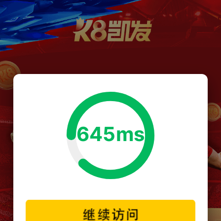
645ms