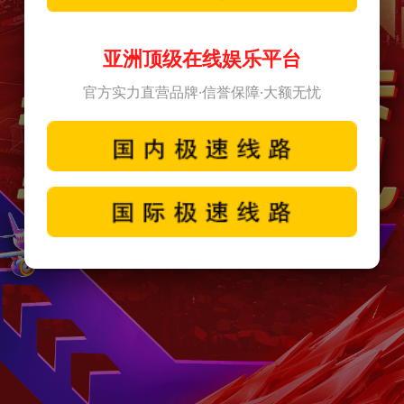
亚洲顶级在线娱乐平台
官方实力直营品牌·信誉保障·大额无忧